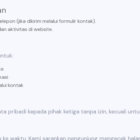
an
epon (jika dikirim melalui formulir kontak).
an aktivitas di website.
ntuk:
te
kasi
lui kontak
a pribadi kepada pihak ketiga tanpa izin, kecuali un
tu ke waktu. Kami sarankan pengunjung mengecek halam